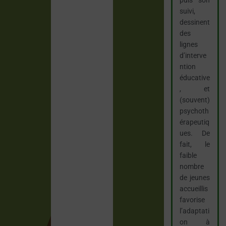
suivi,
dessinent
des
lignes
d’interve
ntion
éducative
, et
(souvent)
psychoth
érapeutiq
ues. De
fait, le
faible
nombre
de jeunes
accueillis
favorise
l’adaptati
on à