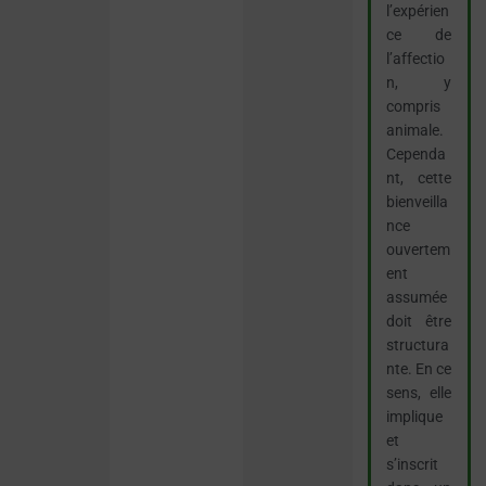
l’expérien
ce de
l’affectio
n, y
compris
animale.
Cependa
nt, cette
bienveilla
nce
ouvertem
ent
assumée
doit être
structura
nte. En ce
sens, elle
implique
et
s’inscrit