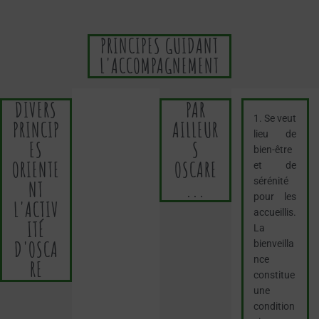
PRINCIPES GUIDANT
L'ACCOMPAGNEMENT
DIVERS
PAR
1. Se veut
PRINCIP
AILLEUR
lieu de
ES
S
bien-être
ORIENTE
OSCARE
et de
sérénité
NT
...
pour les
L'ACTIV
accueillis.
ITÉ
La
D'OSCA
bienveilla
nce
RE
constitue
une
condition