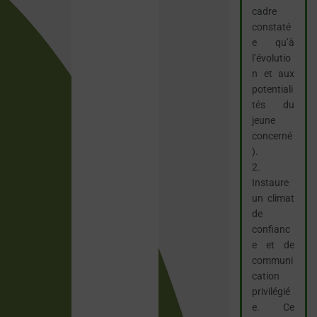
cadre
constaté
e qu’à
l’évolutio
n et aux
potentiali
tés du
jeune
concerné
).
2.
Instaure
un climat
de
confianc
e et de
communi
cation
privilégié
e. Ce