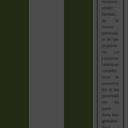
environn
ement
familial.,
de la
nature
particuliè
re de ses
projectio
ns. Le
personne
l prend en
considér
ation la
personna
lité et les
potentiali
tés du
jeune
dans leur
globalité.
Pour