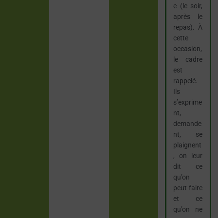
e (le soir,
après le
repas). À
cette
occasion,
le cadre
est
rappelé.
Ils
s’exprime
nt,
demande
nt, se
plaignent
, on leur
dit ce
qu’on
peut faire
et ce
qu’on ne