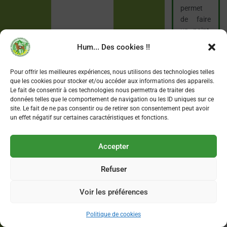
permet
de faire
un point,
de
Hum... Des cookies !!
réguler
relations,
Pour offrir les meilleures expériences, nous utilisons des technologies telles
comporte
que les cookies pour stocker et/ou accéder aux informations des appareils.
ments et
Le fait de consentir à ces technologies nous permettra de traiter des
dispositio
données telles que le comportement de navigation ou les ID uniques sur ce
ns, en
site. Le fait de ne pas consentir ou de retirer son consentement peut avoir
un effet négatif sur certaines caractéristiques et fonctions.
accord
avec le
jeune. On
Accepter
le
trouvera
Refuser
en
annexe.
Voir les préférences
6. Crée
Politique de cookies
les